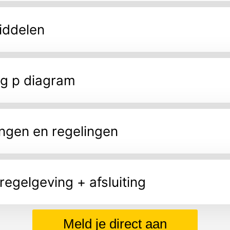
iddelen
og p diagram
ingen en regelingen
regelgeving + afsluiting
Meld je direct aan