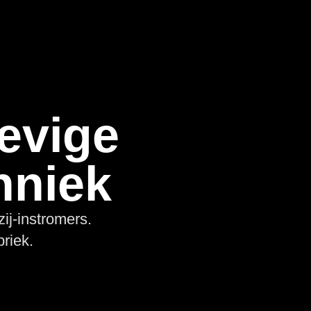
evige
hniek
ij-instromers.
riek.