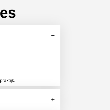
les
raktijk.