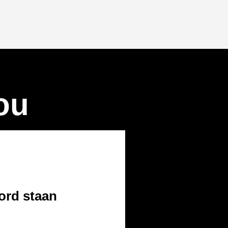
ou
oord staan