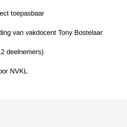
irect toepasbaar
iding van vakdocent Tony Bostelaar
12 deelnemers)
door NVKL