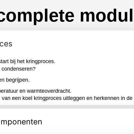
complete modu
oces
art bij het kringproces.
n condenseren?
en begrijpen.
peratuur en warmteoverdracht.
 van een koel kringproces uitleggen en herkennen in de p
omponenten